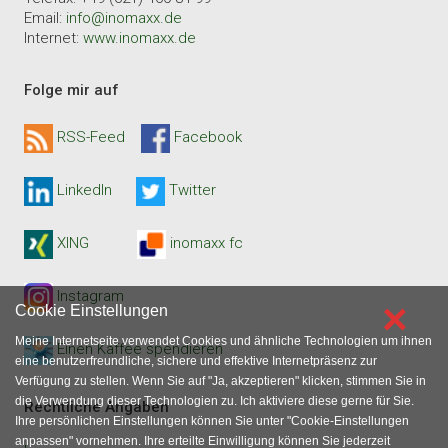
Email:
info@inomaxx.de
Internet:
www.inomaxx.de
Folge mir auf
RSS-Feed
Facebook
LinkedIn
Twitter
XING
inomaxx fc
Instagram
×
Cookie Einstellungen
Meine Internetseite verwendet Cookies und ähnliche Technologien um ihnen
Einen Kaffee spendieren
eine benutzerfreundliche, sichere und effektive Internetpräsenz zur
Verfügung zu stellen. Wenn Sie auf "Ja, akzeptieren" klicken, stimmen Sie in
die Verwendung dieser Technologien zu. Ich aktiviere diese gerne für Sie.
Rechtliche Angaben
Ihre persönlichen Einstellungen können Sie unter "Cookie-Einstellungen
anpassen" vornehmen. Ihre erteilte Einwilligung können Sie jederzeit