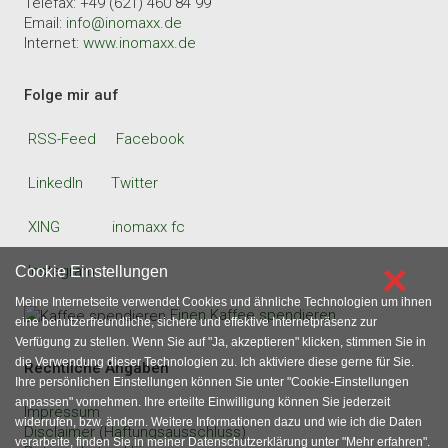
Telefax: +49 (621) 460 84 99
Email:
info@inomaxx.de
Internet:
www.inomaxx.de
Folge mir auf
RSS-Feed
Facebook
LinkedIn
Twitter
XING
inomaxx fc
×
Instagram
Cookie Einstellungen
Meine Internetseite verwendet Cookies und ähnliche Technologien um ihnen
Einen Kaffee spendieren
eine benutzerfreundliche, sichere und effektive Internetpräsenz zur
Verfügung zu stellen. Wenn Sie auf "Ja, akzeptieren" klicken, stimmen Sie in
die Verwendung dieser Technologien zu. Ich aktiviere diese gerne für Sie.
Rechtliche Angaben
Ihre persönlichen Einstellungen können Sie unter "Cookie-Einstellungen
anpassen" vornehmen. Ihre erteilte Einwilligung können Sie jederzeit
Impressum
widerrufen, bzw. ändern. Weitere Informationen dazu und wie ich die Daten
Disclaimer (Haftungsausschluss)
verarbeite, finden Sie in meiner Datenschutzerklärung unter "Mehr erfahren".