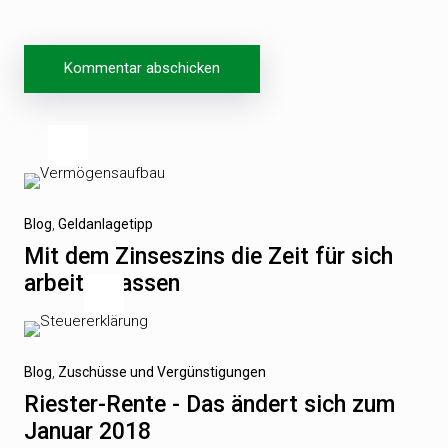
Beitragsnavigation
Vorheriger
Blog
Geldanlagetipp
Beitrag
Mit dem Zinseszins die Zeit für sich
arbeiten lassen
Nächster
Blog
Zuschüsse und Vergünstigungen
Beitrag
Riester-Rente - Das ändert sich zum
Januar 2018